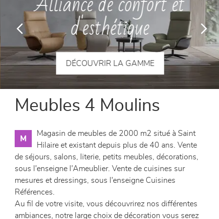
Alliance de confort et
canapés et fauteuils
d'esthétique
séjours
meubles de complément
DÉCOUVRIR LA GAMME
chambres et dressing
Meubles 4 Moulins
literie
Magasin de meubles de 2000 m2 situé à Saint
M
décoration
Hilaire et existant depuis plus de 40 ans. Vente
de séjours, salons, literie, petits meubles, décorations,
sous l'enseigne l'Ameublier. Vente de cuisines sur
mesures et dressings, sous l'enseigne Cuisines
Références.
Au fil de votre visite, vous découvrirez nos différentes
ambiances, notre large choix de décoration vous serez