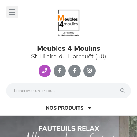
Panneau de gestion des cookies
lose
nu
Meubles 4 Moulins
St-Hilaire-du-Harcouët (50)
NOS PRODUITS
Previous
Nex
FAUTEUILS RELAX