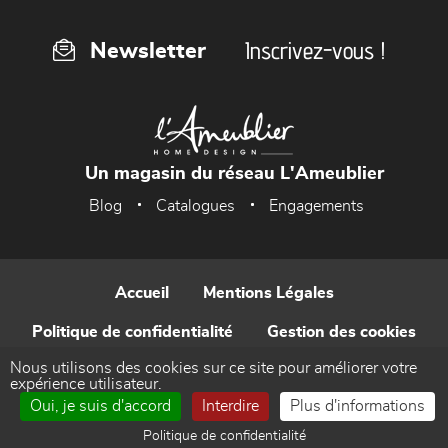
Inscrivez-vous !
Newsletter
Un magasin du réseau L'Ameublier
Blog
Catalogues
Engagements
Accueil
Mentions Légales
Politique de confidentialité
Gestion des cookies
Nous utilisons des cookies sur ce site pour améliorer votre
Contact
expérience utilisateur.
Oui, je suis d'accord
Interdire
Plus d'informations
Réalisé par WEB Enseignes
Politique de confidentialité