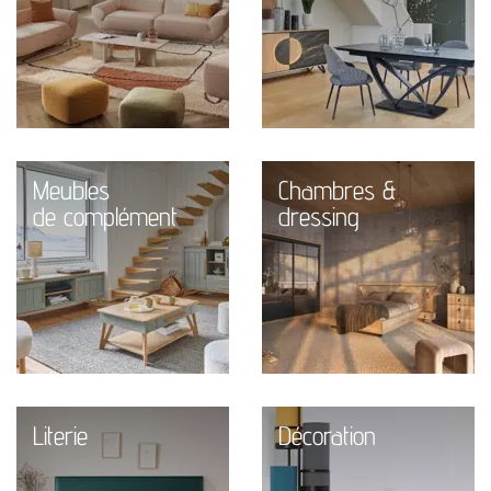
Meubles
Chambres &
de complément
dressing
Literie
Décoration