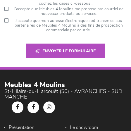
cochez les cases ci-dessous :
J’accepte que Meubles 4 Moulins me propose par courriel de
nouveaux produits ou services.
J’accepte que mon adresse électronique soit transmise aux
partenaires de Meubles 4 Moulins à des fins de prospection
commerciale par courriel.
ENVOYER LE FORMULAIRE
Meubles 4 Moulins
St-Hilaire-du-Harcouët (50) - AVRANCHES - SUD
MANCHE
Présentation
Le showroom