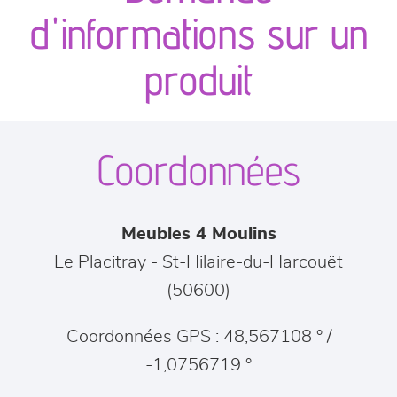
canapés et fauteuils
d'informations sur un
séjours
produit
meubles de complément
Coordonnées
chambres et dressing
literie
Meubles 4 Moulins
décoration
Le Placitray
-
St-Hilaire-du-Harcouët
(
50600
)
Coordonnées GPS : 48,567108 ° /
-1,0756719 °