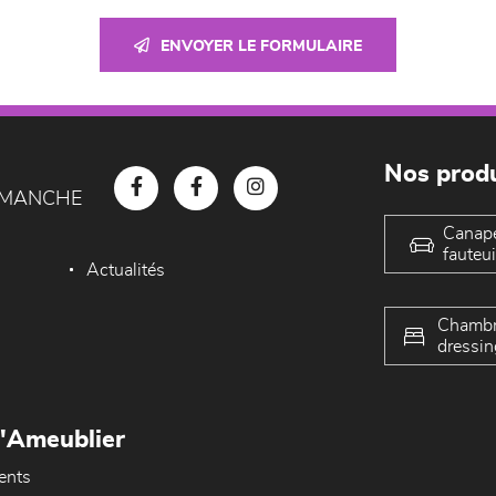
ENVOYER LE FORMULAIRE
Nos produ
D MANCHE
Canap
fauteui
Actualités
Chambr
dressin
L'Ameublier
ents