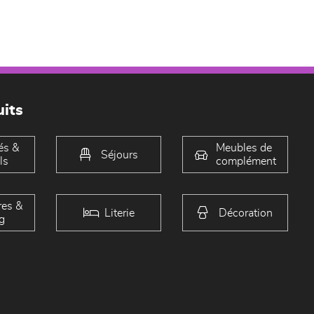
its
és &
Meubles de
Séjours
ls
complément
es &
Literie
Décoration
g