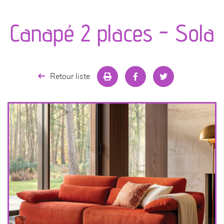
canapés et fauteuils
Canapé 2 places - Sola
séjours
meubles de complément
Retour liste
chambres et dressing
literie
décoration