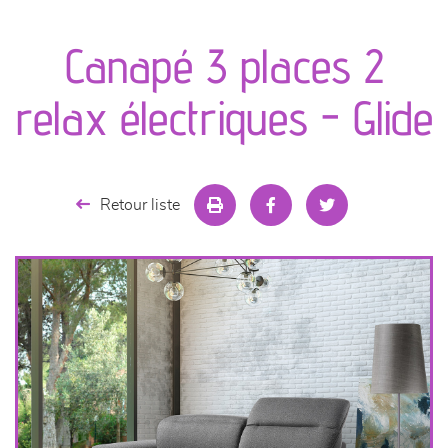
canapés et fauteuils
Canapé 3 places 2
séjours
relax électriques - Glide
meubles de complément
chambres et dressing
Retour liste
literie
décoration