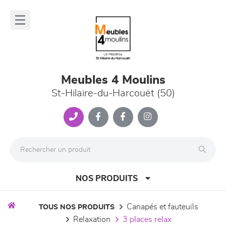
Panneau de gestion des cookies
lose
nu
Meubles 4 Moulins
St-Hilaire-du-Harcouët (50)
NOS PRODUITS
canapés et fauteuils
TOUS NOS PRODUITS
relaxation
3 places relax