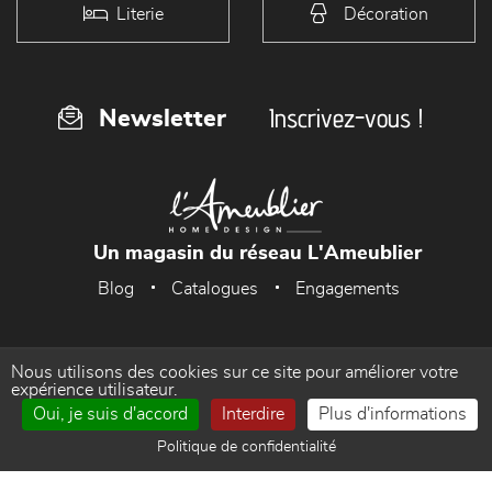
Literie
Décoration
Inscrivez-vous !
Newsletter
Un magasin du réseau L'Ameublier
Blog
Catalogues
Engagements
Nous utilisons des cookies sur ce site pour améliorer votre
Accueil
Mentions Légales
expérience utilisateur.
Oui, je suis d'accord
Interdire
Plus d'informations
Politique de confidentialité
Gestion des cookies
Politique de confidentialité
Contact