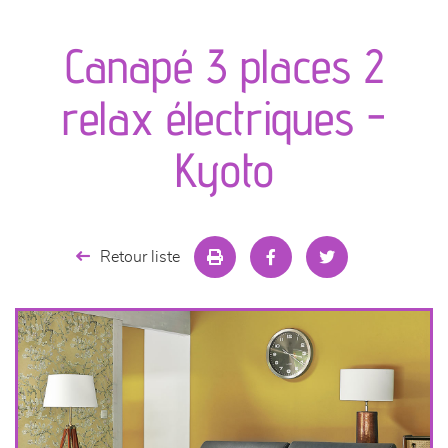
canapés et fauteuils
Canapé 3 places 2
séjours
relax électriques -
meubles de complément
Kyoto
chambres et dressing
literie
Retour liste
décoration