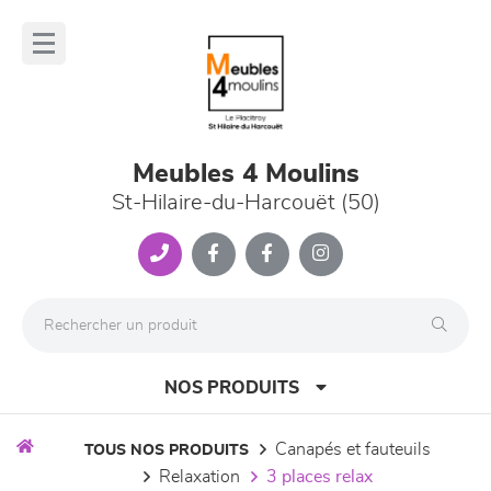
Panneau de gestion des cookies
lose
nu
Meubles 4 Moulins
St-Hilaire-du-Harcouët (50)
NOS PRODUITS
canapés et fauteuils
TOUS NOS PRODUITS
relaxation
3 places relax