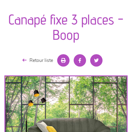
canapés et fauteuils
Canapé fixe 3 places -
séjours
Boop
meubles de complément
chambres et dressing
Retour liste
literie
décoration