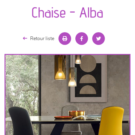
canapés et fauteuils
Chaise - Alba
séjours
meubles de complément
Retour liste
chambres et dressing
literie
décoration