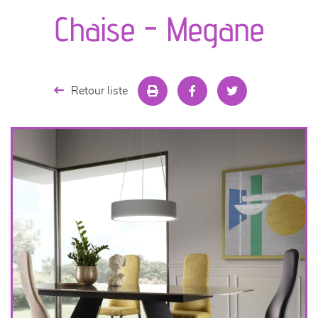
canapés et fauteuils
Chaise - Megane
séjours
meubles de complément
Retour liste
chambres et dressing
literie
décoration