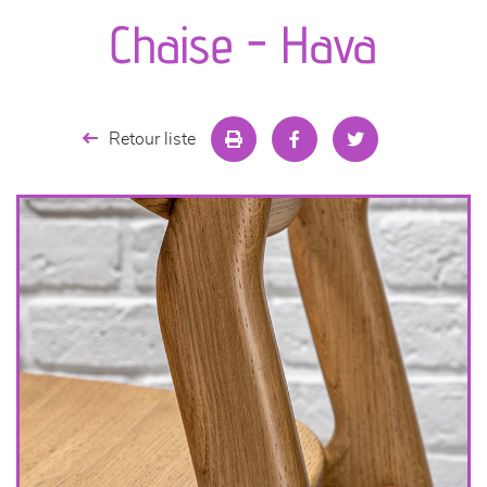
canapés et fauteuils
Chaise - Hava
séjours
meubles de complément
Retour liste
chambres et dressing
literie
décoration