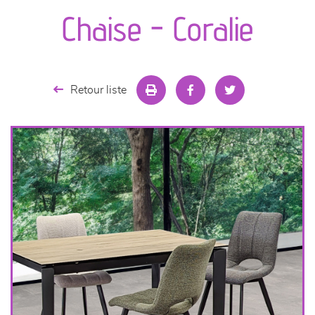
canapés et fauteuils
Chaise - Coralie
séjours
meubles de complément
Retour liste
chambres et dressing
literie
décoration