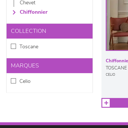
chevet
chiffonnier
COLLECTION
toscane
Chiffonnie
MARQUES
TOSCANE
CELIO
celio