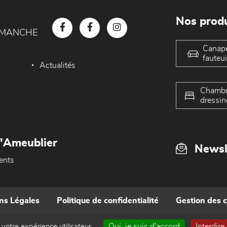
Nos produ
D MANCHE
Canap
fauteui
Actualités
Chambr
dressin
L'Ameublier
Newsl
ents
ns Légales
Politique de confidentialité
Gestion des 
Oui, je suis d'accord
Interdire
 votre expérience utilisateur.