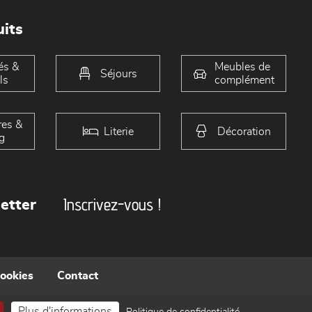
its
és &
Meubles de
Séjours
ls
complément
es &
Literie
Décoration
g
Inscrivez-vous !
etter
cookies
Contact
Plus d'informations