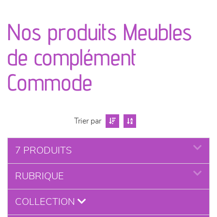
canapés et fauteuils
Nos produits Meubles
séjours
de complément
meubles de complément
Commode
chambres et dressing
literie
Trier par
décoration
7 PRODUITS
RUBRIQUE
COLLECTION