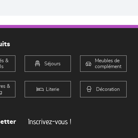
its
és &
Meubles de
Séjours
ls
complément
es &
Literie
Décoration
g
Inscrivez-vous !
etter