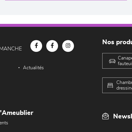
Nos produ
D MANCHE
Canap
fauteui
Actualités
Chambr
dressin
L'Ameublier
Newsl
ents