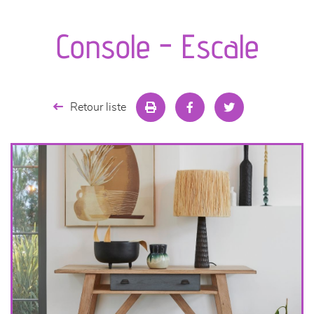
canapés et fauteuils
Console - Escale
séjours
meubles de complément
Retour liste
chambres et dressing
literie
décoration