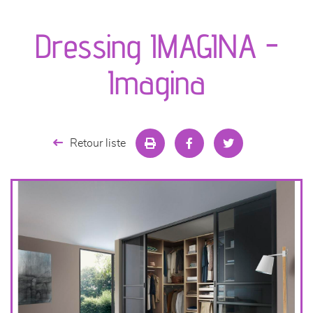
canapés et fauteuils
Dressing IMAGINA -
séjours
Imagina
meubles de complément
chambres et dressing
Retour liste
literie
décoration