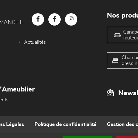
Nos produ
D MANCHE
Canap
fauteui
Actualités
Chambr
dressin
L'Ameublier
Newsl
ents
ns Légales
Politique de confidentialité
Gestion des 