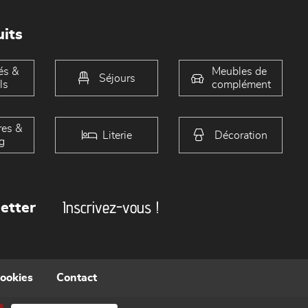
its
és &
Meubles de
Séjours
ls
complément
es &
Literie
Décoration
g
Inscrivez-vous !
etter
cookies
Contact