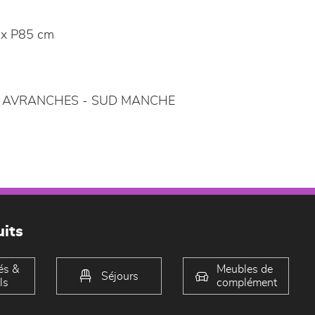
x P85 cm
AVRANCHES - SUD MANCHE
its
és &
Meubles de
Séjours
ls
complément