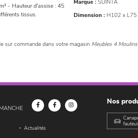
Marque :
SUINTA
/m³ - Hauteur d'assise : 45
fférents tissus.
Dimension :
H102 x L75 
ible sur commande dans votre magasin
Meubles 4 Moulins
Nos produ
D MANCHE
Canap
fauteui
Actualités