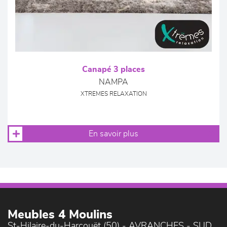
Canapé 3 places
NAMPA
XTREMES RELAXATION
En savoir plus
Meubles 4 Moulins
St-Hilaire-du-Harcouët (50) - AVRANCHES - SUD