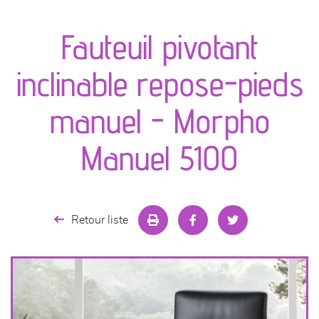
canapés et fauteuils
Fauteuil pivotant
séjours
inclinable repose-pieds
meubles de complément
manuel - Morpho
chambres et dressing
Manuel 5100
literie
décoration
Retour liste