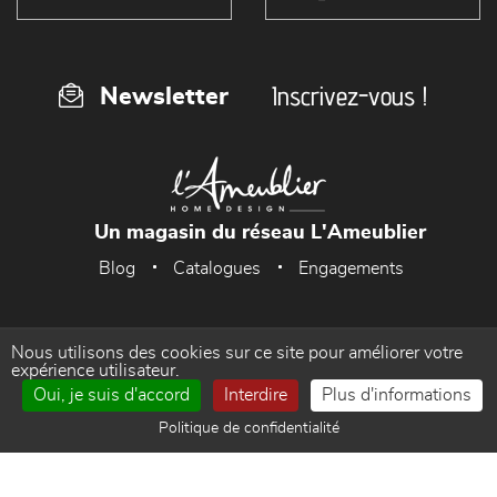
Inscrivez-vous !
Newsletter
Un magasin du réseau L'Ameublier
Blog
Catalogues
Engagements
Nous utilisons des cookies sur ce site pour améliorer votre
Accueil
Mentions Légales
expérience utilisateur.
Oui, je suis d'accord
Interdire
Plus d'informations
Politique de confidentialité
Gestion des cookies
Politique de confidentialité
Contact