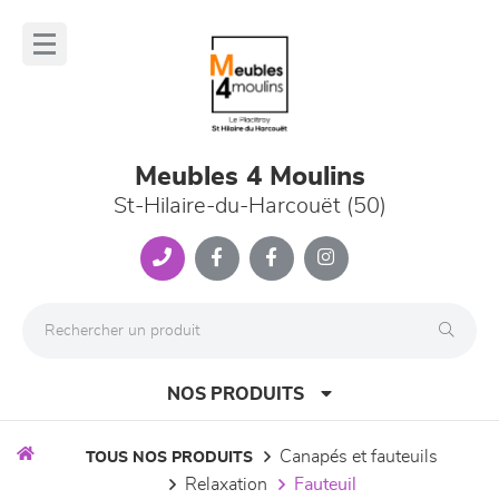
Panneau de gestion des cookies
lose
nu
Meubles 4 Moulins
St-Hilaire-du-Harcouët (50)
NOS PRODUITS
canapés et fauteuils
TOUS NOS PRODUITS
relaxation
fauteuil