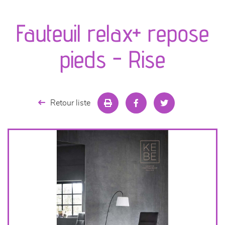
canapés et fauteuils
Fauteuil relax+ repose
séjours
pieds - Rise
meubles de complément
chambres et dressing
Retour liste
literie
décoration