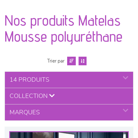
canapés et fauteuils
Nos produits Matelas
séjours
Mousse polyuréthane
meubles de complément
chambres et dressing
Trier par
literie
14 PRODUITS
décoration
COLLECTION
MARQUES