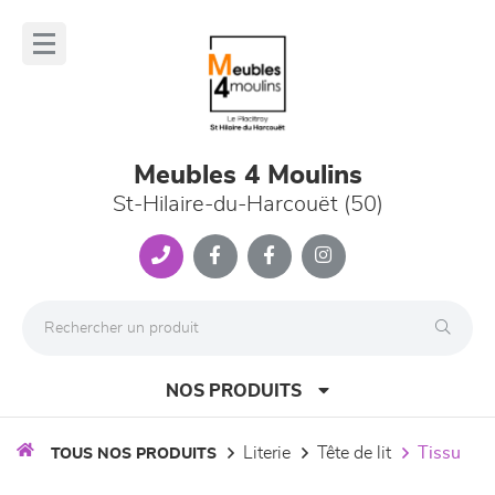
Panneau de gestion des cookies
lose
nu
Meubles 4 Moulins
St-Hilaire-du-Harcouët (50)
NOS PRODUITS
literie
tête de lit
tissu
TOUS NOS PRODUITS