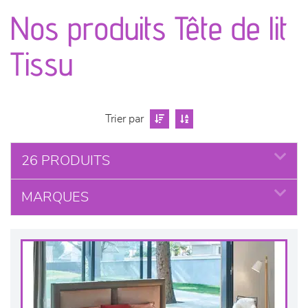
canapés et fauteuils
Nos produits Tête de lit
séjours
Tissu
meubles de complément
chambres et dressing
Trier par
literie
26 PRODUITS
MARQUES
décoration