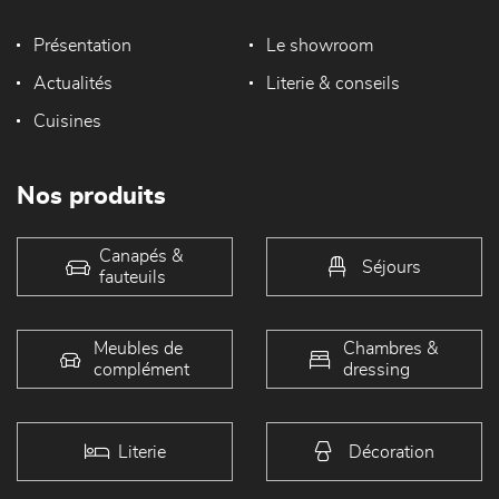
Présentation
Le showroom
Actualités
Literie & conseils
Cuisines
Nos produits
Canapés &
Séjours
fauteuils
Meubles de
Chambres &
complément
dressing
Literie
Décoration