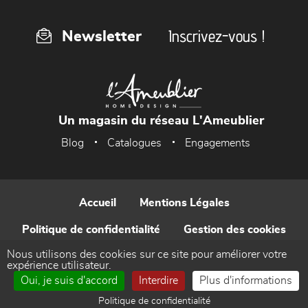
Inscrivez-vous !
Newsletter
Un magasin du réseau L'Ameublier
Blog
Catalogues
Engagements
Accueil
Mentions Légales
Politique de confidentialité
Gestion des cookies
Nous utilisons des cookies sur ce site pour améliorer votre
Contact
expérience utilisateur.
Oui, je suis d'accord
Interdire
Plus d'informations
Réalisé par WEB Enseignes
Politique de confidentialité