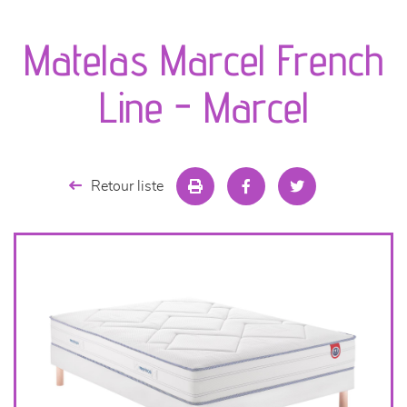
canapés et fauteuils
Matelas Marcel French
séjours
Line - Marcel
meubles de complément
chambres et dressing
Retour liste
literie
décoration