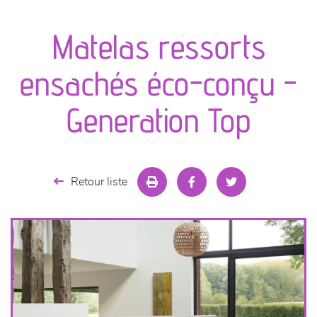
canapés et fauteuils
Matelas ressorts
séjours
ensachés éco-conçu -
meubles de complément
Generation Top
chambres et dressing
literie
Retour liste
décoration