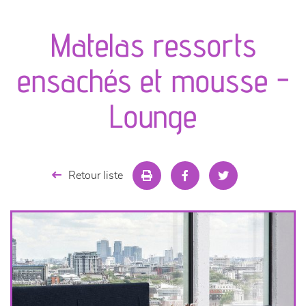
canapés et fauteuils
Matelas ressorts
séjours
ensachés et mousse -
meubles de complément
Lounge
chambres et dressing
literie
Retour liste
décoration