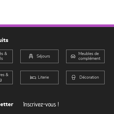
its
és &
Meubles de
Séjours
ls
complément
es &
Literie
Décoration
g
Inscrivez-vous !
etter