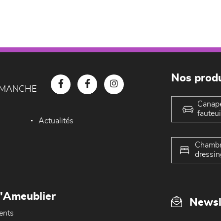
Nos produ
D MANCHE
Canap
fauteui
Actualités
Chambr
dressin
L'Ameublier
Newsl
ents