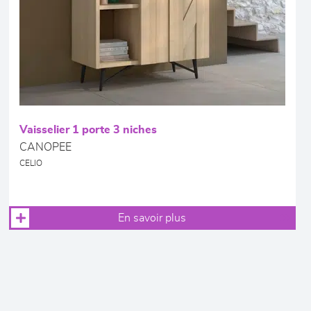
Vaisselier 1 porte 3 niches
CANOPEE
CELIO
En savoir plus