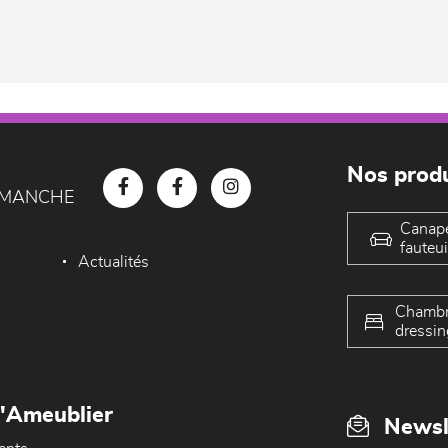
Nos produ
D MANCHE
Canap
fauteui
Actualités
Chambr
dressin
L'Ameublier
Newsl