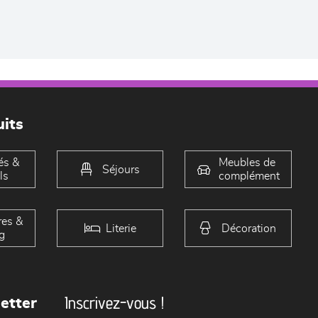
its
és &
Meubles de
Séjours
ls
complément
es &
Literie
Décoration
g
Inscrivez-vous !
etter