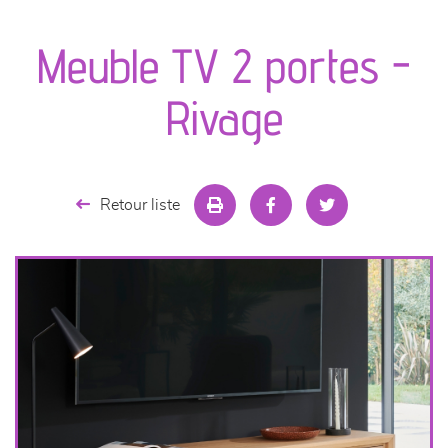
canapés et fauteuils
Meuble TV 2 portes -
séjours
Rivage
meubles de complément
chambres et dressing
Retour liste
literie
décoration