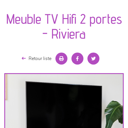
canapés et fauteuils
Meuble TV Hifi 2 portes
séjours
- Riviera
meubles de complément
chambres et dressing
Retour liste
literie
décoration