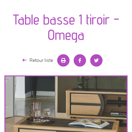
canapés et fauteuils
Table basse 1 tiroir -
séjours
Omega
meubles de complément
chambres et dressing
Retour liste
literie
décoration