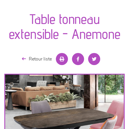
canapés et fauteuils
Table tonneau
séjours
extensible - Anemone
meubles de complément
chambres et dressing
Retour liste
literie
décoration